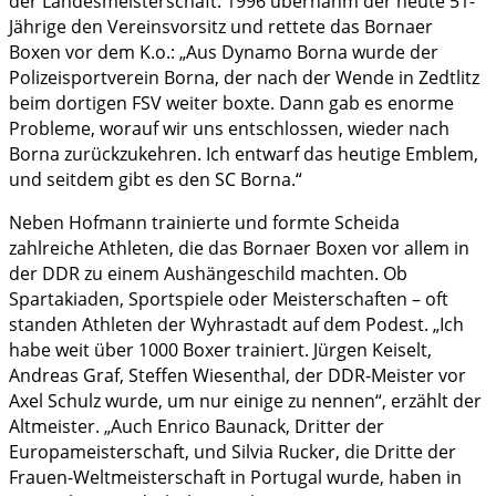
der Landesmeisterschaft. 1996 übernahm der heute 51-
Jährige den Vereinsvorsitz und rettete das Bornaer
Boxen vor dem K.o.: „Aus Dynamo Borna wurde der
Polizeisportverein Borna, der nach der Wende in Zedtlitz
beim dortigen FSV weiter boxte. Dann gab es enorme
Probleme, worauf wir uns entschlossen, wieder nach
Borna zurückzukehren. Ich entwarf das heutige Emblem,
und seitdem gibt es den SC Borna.“
Neben Hofmann trainierte und formte Scheida
zahlreiche Athleten, die das Bornaer Boxen vor allem in
der DDR zu einem Aushängeschild machten. Ob
Spartakiaden, Sportspiele oder Meisterschaften – oft
standen Athleten der Wyhrastadt auf dem Podest. „Ich
habe weit über 1000 Boxer trainiert. Jürgen Keiselt,
Andreas Graf, Steffen Wiesenthal, der DDR-Meister vor
Axel Schulz wurde, um nur einige zu nennen“, erzählt der
Altmeister. „Auch Enrico Baunack, Dritter der
Europameisterschaft, und Silvia Rucker, die Dritte der
Frauen-Weltmeisterschaft in Portugal wurde, haben in